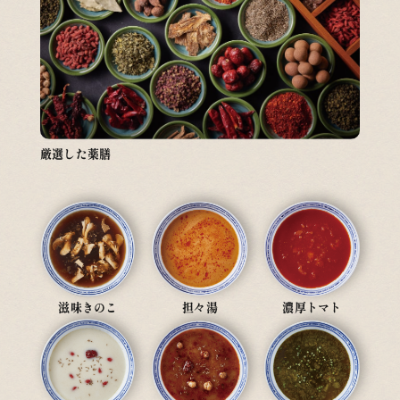
厳選した薬膳
滋味きのこ
担々湯
濃厚トマト