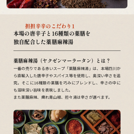
担担辛辛のこだわり1
本場の唐辛子と16種類の薬膳を
独自配合した薬膳麻辣湯
薬膳麻辣湯（ヤクゼンマーラータン）とは？
一番の売りである赤いスープ「薬膳麻辣湯」は、本場四川か
ら直輸入した唐辛子やスパイス等を使用し、奥深い辛さを追
究。そこに16種類の薬膳を巧みにブレンドし、辛さの中に
も滋味深い旨味を表現しました。
また薬膳麻辣、痺れ青山椒、担々湯は辛さが選べます。