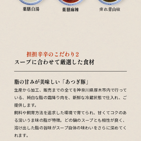
薬膳白湯
痺れ青山椒
薬膳麻辣
担担辛辛のこだわり2
スープに合わせて厳選した食材
脂の甘みが美味しい「あつぎ豚」
生産から加工、販売までの全てを神奈川県厚木市内で行って
いる、純白な脂の霜降り肉を、新鮮な冷蔵状態で仕入れ、ご
提供します。
飼料や飼育方法を追求した環境で育てられ、甘くてコクのあ
る深いうま味の脂が特徴。どの鍋のスープとも相性が良く、
溶け出した脂の旨味がスープ自体の味わいをさらに深めてく
れます。